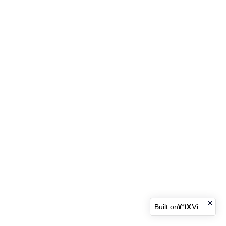
Built on