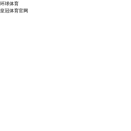
环球体育
皇冠体育官网