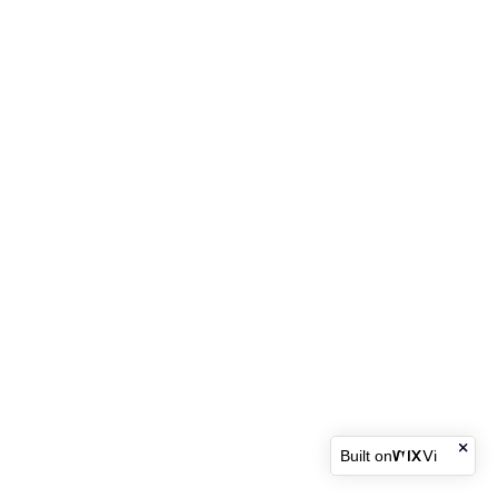
Built on