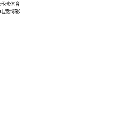
环球体育
电竞博彩