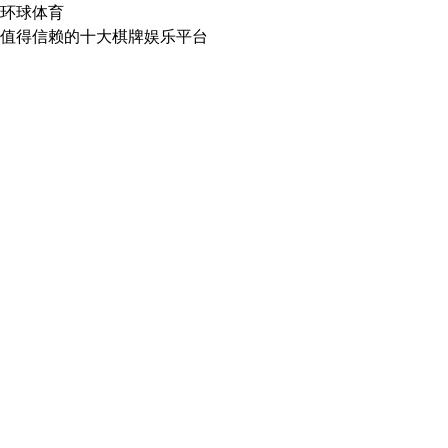
环球体育
值得信赖的十大棋牌娱乐平台