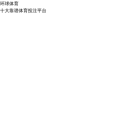
环球体育
十大靠谱体育投注平台