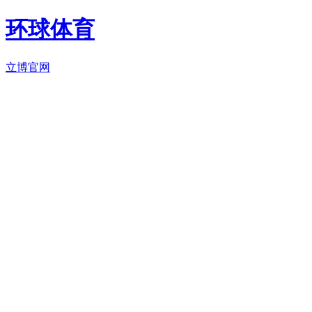
环球体育
立博官网