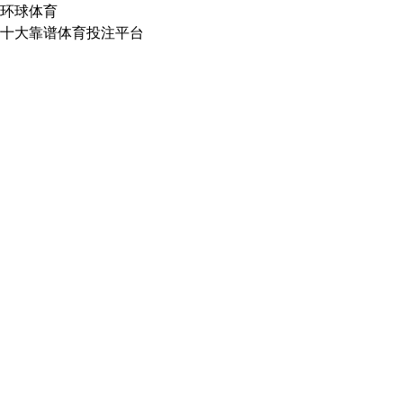
环球体育
十大靠谱体育投注平台