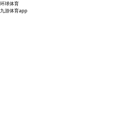
环球体育
九游体育app