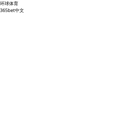
环球体育
365bet中文