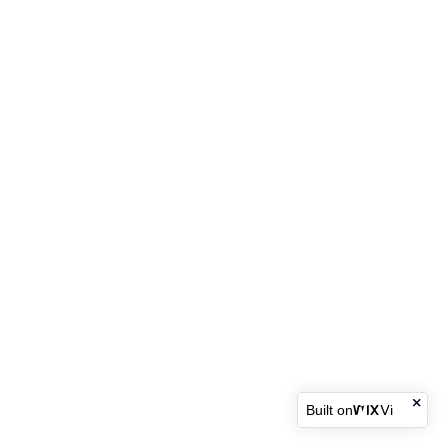
Built on