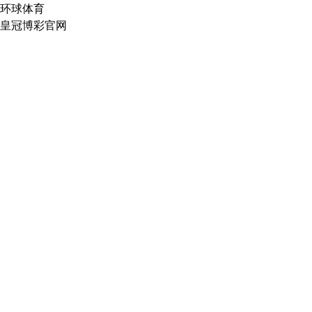
环球体育
皇冠博彩官网