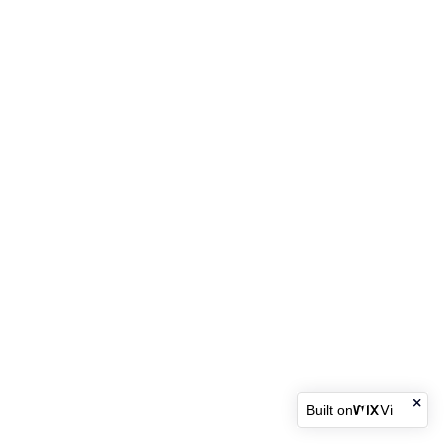
Built on