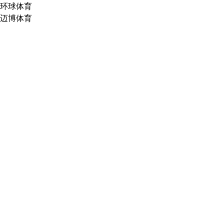
环球体育
迈博体育