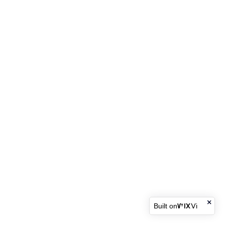
Built on