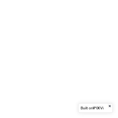
Built on