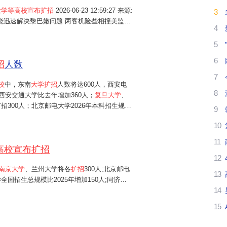
大学等高校宣布扩招
2026-06-23 12:59:27 来源:
3
我
普称能迅速解决黎巴嫩问题 两客机险些相撞美监管
4
银,大摩等五大投行集体转向? 南方强降雨"梅完
理
5
6
努
招
人数
7
武
校
中，东南
大学扩招
人数将达600人，西安电
8
西安交通大学比去年增加360人；
复旦大学
、
高
招300人；北京邮电大学2026年本科招生规模
9
学全国招生总规模比2025年增加150人；同济
10
、中央财经大学、中国矿业大学（...
都
11
高校宣布扩招
南
12
南京大学
、兰州大学将各
扩招
300人;北京邮电
南
13
全国招生总规模比2025年增加150人;同济大
14
(北京)等高校,2026年均新增100个招生名
后
15
武