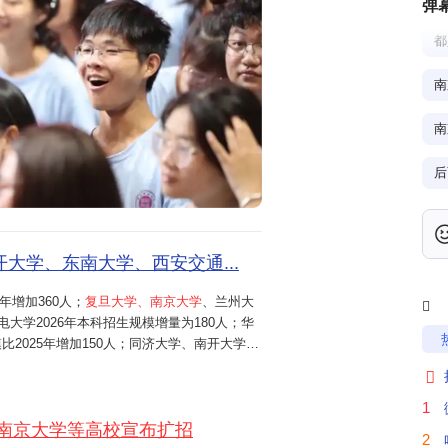
弹
都
南
南
后
武
大学、东南大学、西安交通...
年增加360人；
复旦大学、南京大学
、兰州大
产

电大学2026年本科招生规模增量为180人；华
2025年增加150人；同济大学、南开大学、
千
中国矿业大学（北京）等高校，2026年均新

智能类成为新增专业风口。北京航空航
1
南京大学等高校宣布扩招
愿
2