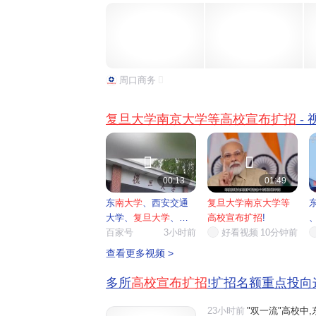
生规模增量为180人;华南理工大学全国招生总规模比20
周口商务
复旦大学南京大学等高校宣布扩招
-


00:13
01:49
东
南大学
、西安交通
复旦大学南京大学等
大学、
复旦大学
、
南
高校宣布扩招
!
京大学
百家号
...
3小时前
好看视频
10分钟前
查看更多视频 >
多所
高校宣布扩招
!扩招名额重点投向
23小时前
"双一流"高校中,