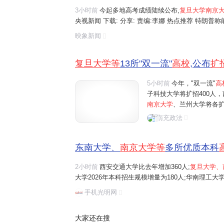
3小时前
今起多地高考成绩陆续公布,
复旦大学南京
央视新闻 下载: 分享: 责编:李娜 热点推荐 特朗
部门启动调查 金价冲击5200美元难度大增,美银,德
映象新闻
梅了"!数说南方破纪录强降雨,未来...
复旦大学等
13所"双一流"
高校
,公布
扩
5小时前
今年，"双一流"
高
子科技大学将扩招400人，
南京大学
、兰州大学将各扩
增量为180人；华南理工大
南充政法
大学、南开大学、山东大学
东南大学、
南京大学等
多所优质本科
2小时前
西安交通大学比去年增加360人;
复旦大学、
大学2026年本科招生规模增量为180人;华南理工大学
学、南开大学、山东大学、中央财经大学、中国矿业大学
手机光明网
额。
大家还在搜