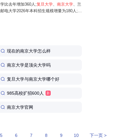
学比去年增加360人;
复旦大学
、
南京大学
、兰
邮电大学2026年本科招生规模增量为180人;华
025年增加150人;同济大学、南开大学...
现在的南京大学怎么样
南京大学是顶尖大学吗
复旦大学与南京大学哪个好
985高校扩招600人
新
南京大学官网
5
6
7
8
9
10
下一页 >