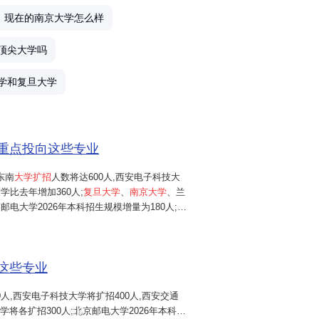
现在的南京大学怎么样
产
顶尖大学吗
千
学和复旦大学
愿
额重点投向这些专业
我
东南
大学扩招
人数将达600人,西安电子科技大
学比去年增加360人;
复旦大学
、
南京大学
、兰
理
邮电大学2026年本科招生规模增量为180人;华
2025年增加150人;同济大学、南开大学、
努
中国矿业大学(北京)
等高校
,...
这些专业
武
0人,西安电子科技大学将扩招400人,西安交通
高
学将各扩招300人;北京邮电大学2026年本科招
6