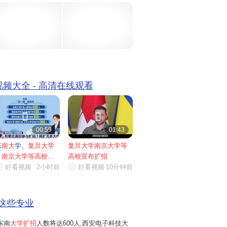
25年增加150人;同济大学、南开大学...
 视频大全 - 高清在线观看


00:59
01:43
东
南大
学、
复旦大学
复旦大学南京大学等
、
南京大学等高校宣
高校宣布扩招
布扩招
好看视频
...
2小时前
好看视频
10分钟前
这些专业
东南
大学扩招
人数将达600人,西安电子科技大