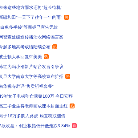
未来这些地方雨水还将"超长待机"
想到了我们那时候扩招。新一次的轮回
36
新疆和田"一天下了往年一年的雨"
热
工强校啊 说明ai专业人才稀缺
32
"白象多半袋"等商标已宣告无效
网警查处编造传播涉农网络谣言案
力赚钱，从高校开始！
32
今起多地高考成绩陆续公布
热
大法学别扩招就可以了
4
波士顿大学回复钟美美
热
考生今晚注定无眠
7
韩红为冯小刚新片站台发言引争议
复旦大学南京大学等高校宣布扩招
热
是为外卖和快递行业培养人才。
138
南华禅寺辟谣"售卖祈福套餐"
京大学还不错，复旦就算了，还不如考交大
36
49岁女子电梯坠亡获赔100万 今日安葬
京大学是江苏的吗？？？
5
高三毕业生将老师画成课本封面走红
热
男子16万多购入路虎 购置税或翻倍
面还会继续扩招，因为学生后面只会越来越少。
75
A股收盘：创业板指低开低走跌3.84%
新
汉大学法学文学院别扩招就行
101