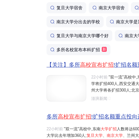
复旦大学宿舍
南京大学宿舍
南京大学分出去的学校
南京大学是
复旦大学与南京大学哪个好
南京大
多所名校宣布本科扩招
新
【关注】多所
高校宣布扩招
!扩招名
22小时前
"双一流"高校中,
学将扩招400人,西安交通大
州大学将各扩招300人;北京
南理工大学全国招生总规模比
澎湃新闻
山东大学、中央财经大学、
多所
高校宣布扩招
!扩招名额重点投向
22小时前
"双一流"高校中,东南
大学扩招
人数将达60
大学比去年增加360人;
复旦大学
、
南京大学
、兰州大