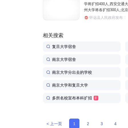
学将扩招400人,西安交通大
州大学将各扩招300人;北京
南理工大学全国招生总规模比2
怀远县人民政府发布
相关搜索
复旦大学宿舍
南京大学宿舍
南京大学分出去的学校
南京大学和复旦大学
多所名校宣布本科扩招
新
< 上一页
1
2
3
4