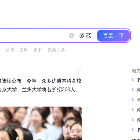
百度一下
贴吧
文库
更多
搜索工具
相
绩将陆续公布。今年，众多优质本科高校
大学、兰州大学将各扩招300人。‌‌