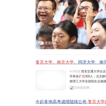
红星新闻
复旦大学
、
南京大学
、同济大学、南开
4小时前
西安交通大学比去
学将各
扩招
300人；北京邮
南理工大学全国招生总规模比
山东大学、中央财经大学、
深圳新闻网
增100个招生名额。AI
今起多地高考成绩陆续公布,
复旦大学