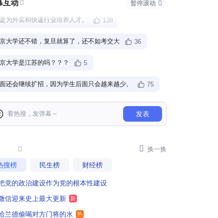
幕互动

暂停滚动

是为外卖和快递行业培养人才。
138
京大学还不错，复旦就算了，还不如考交大
36
京大学是江苏的吗？？？
5
面还会继续扩招，因为学生后面只会越来越少。
75
汉大学法学文学院别扩招就行
101
发表
扩招300人，一个标准寝室住6个，那就是50个寝室，得盖一栋宿舍楼啊
36
业扩张啊，又有一部分"沉睡"资金被召唤出来。

48

换一换
热搜榜
民生榜
财经榜
万别去武汉大学
29
把党的政治建设作为党的根本性建设
是真的不够用了还是经济效益驱使？大学还是应该以质量和尖端来立世，而不是靠规模和数量，这容易走进怪圈
55
微信迎来史上最大更新
新
每个孩子被合适学校录取
55
哈兰德偷喝对方门将的水
热