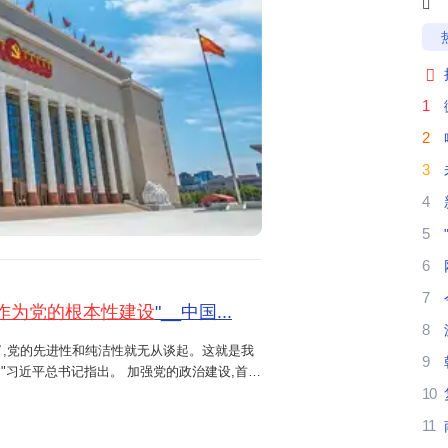


1
2
3
4
5
6
7
作为党的根本性建设
"__中国...
8
了,党的先进性和纯洁性就无从谈起。这就是我
9
"习近平总书记指出。 加强党的政治建设,首要
10
一领导。 政治方向是党生存发展第一位的问
11