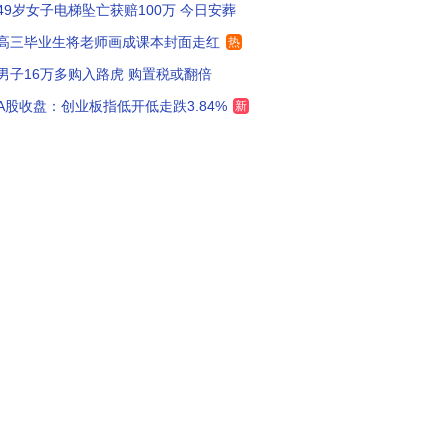
49岁女子电梯坠亡获赔100万 今日安葬
高三毕业生将老师画成课本封面走红
热
男子16万多购入路虎 购置税或翻倍
A股收盘：创业板指低开低走跌3.84%
新