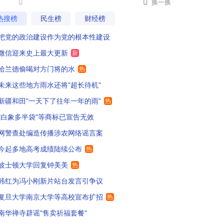


换一换
热搜榜
民生榜
财经榜
把党的政治建设作为党的根本性建设
微信迎来史上最大更新
新
哈兰德偷喝对方门将的水
热
未来这些地方雨水还将"超长待机"
新疆和田"一天下了往年一年的雨"
热
"白象多半袋"等商标已宣告无效
网警查处编造传播涉农网络谣言案
今起多地高考成绩陆续公布
热
波士顿大学回复钟美美
热
韩红为冯小刚新片站台发言引争议
复旦大学南京大学等高校宣布扩招
热
南华禅寺辟谣"售卖祈福套餐"