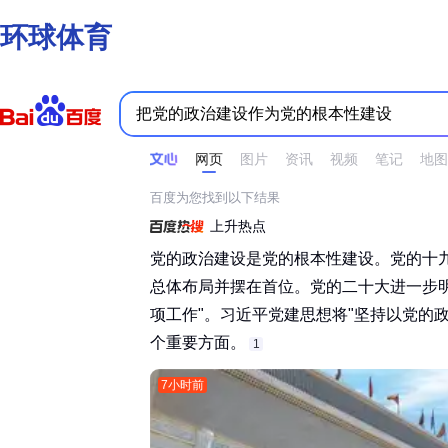
环球体育
时间不限
所有网页和文件
站点内检索
网页
图片
资讯
视频
笔记
地图
百度为您找到以下结果
上升热点
党的政治建设是党的根本性建设。党的十
总体布局并摆在首位。党的二十大进一步
项工作"。习近平党建思想将"坚持以党的政
个重要方面。‌‌
1
7小时前