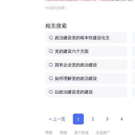
任务是保证全党服从中央,坚持党中央权威和集中统
中国科技网
题。习近平总书记曾讲过一个长征故事:"红军...
相关搜索
政治建设党的根本性建设论文
党的建设六个方面
国有企业党的政治建设
如何理解党的政治建设
以政治建设党的建设
< 上一页
1
2
3
4
帮助
举报
用户反馈
企业推广