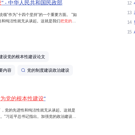
设
" - 中华人民共和国民政部
12
13
领"作为"十四个坚持"的一个重要方面。 "如
性和纯洁性就无从谈起。这就是我们
把党的政
14
书记指出。 加强党的政治建设,首要任务是保证
15
建设党的根本性建设论文
要内容
党的制度建设政治建设
作为党的根本性建设
"
了，党的先进性和纯洁性就无从谈起。这就是
。"习近平总书记指出。加强党的政治建设，
集中统一领导。政治方向是党生存发展第一位的