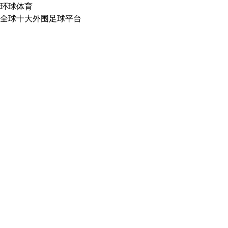
环球体育
全球十大外围足球平台