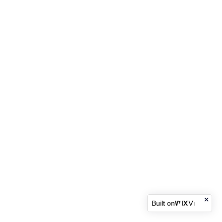
Built on