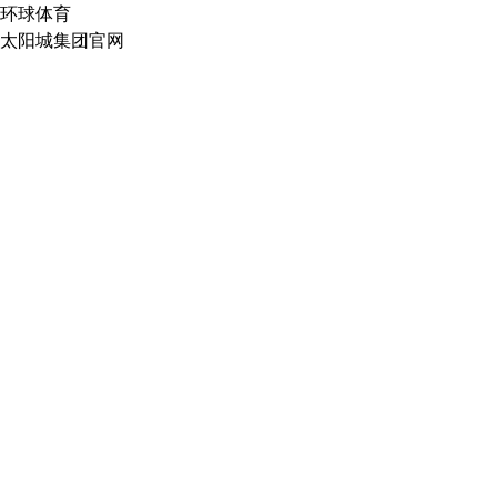
环球体育
太阳城集团官网