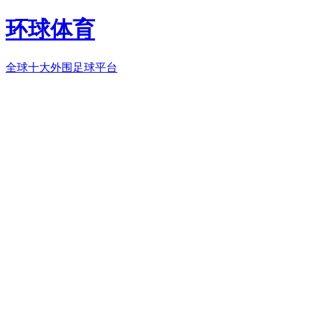
环球体育
全球十大外围足球平台