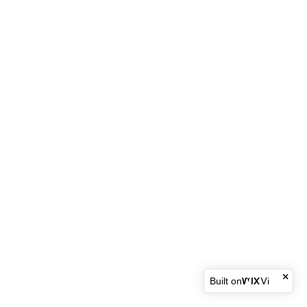
Built on