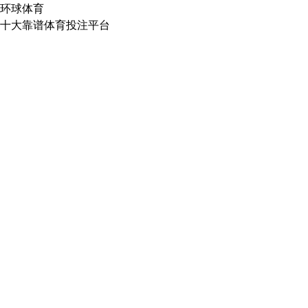
环球体育
十大靠谱体育投注平台