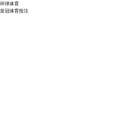
环球体育
皇冠体育投注