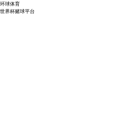
环球体育
世界杯赌球平台