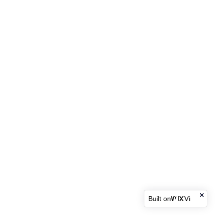
Built on