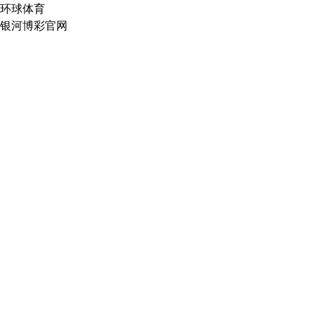
环球体育
银河博彩官网