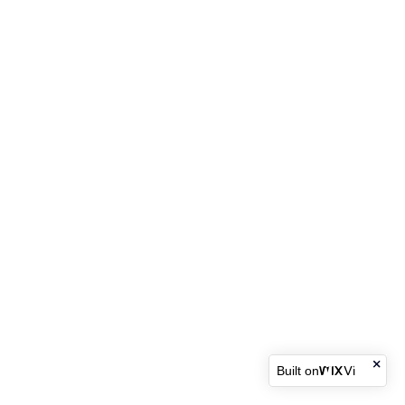
Built on