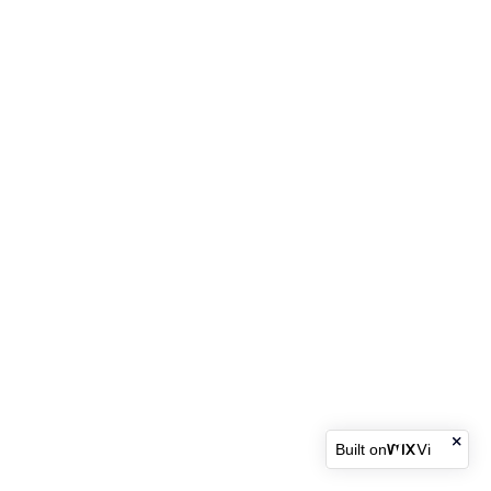
Built on