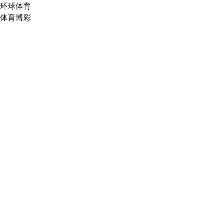
环球体育
体育博彩