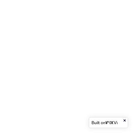
Built on