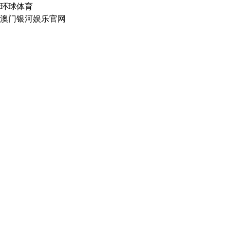
环球体育
澳门银河娱乐官网