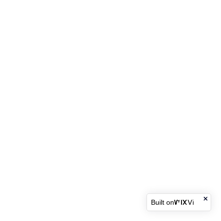
Built on