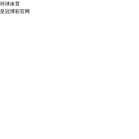
环球体育
皇冠博彩官网