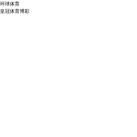
环球体育
皇冠体育博彩