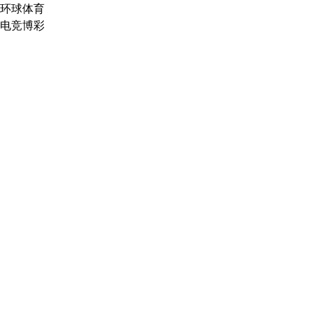
环球体育
电竞博彩